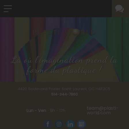
Là où l'imagination prend la
forme du plastique !
4420 Boulevard Poirier
Saint-Laurent, QC
H4R2C5
514-344-7860
team@plasti-
Lun - Ven
9h - 17h
world.com